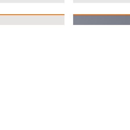
Resistencia a la
Humedad de
Extracción Pull
Sustrato
Out