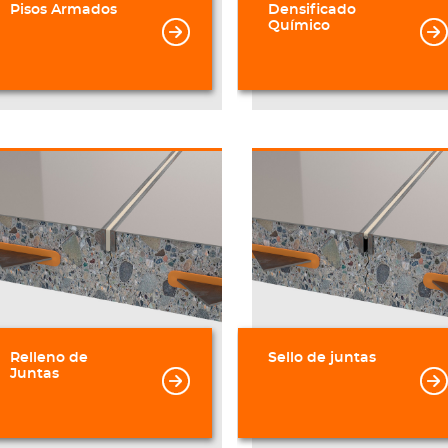
Pisos Armados
Densificado
Químico
Relleno de
Sello de juntas
Juntas