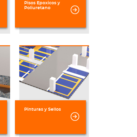
Pisos Epoxicos y
Poliuretano
Pinturas y Sellos