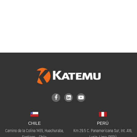



CHILE
PERÚ
Camino de la Colina 1455, Huechuraba,
Km 29.5 C. Panamericana Sur, Int. A16,