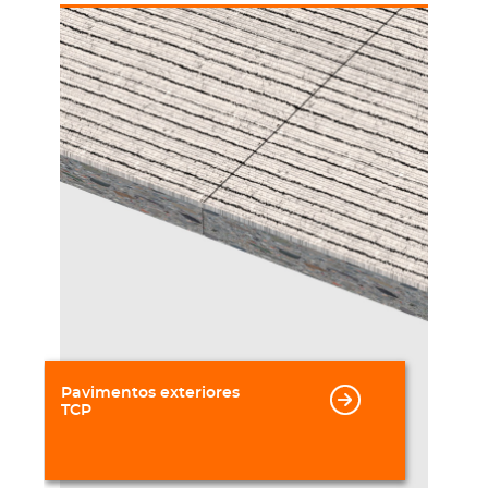
Pavimentos exteriores
TCP