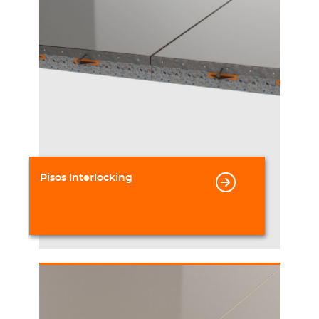
Pisos Interlocking