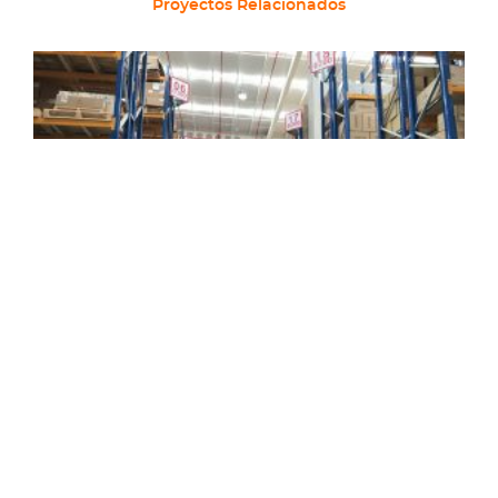
Proyectos Relacionados
Kaufmann Lampa
BP