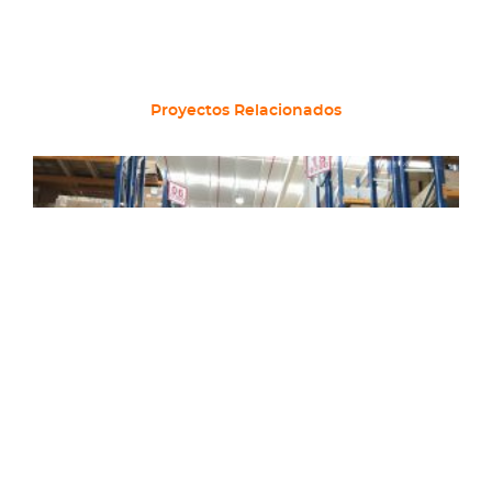
Proyectos Relacionados
Kaufmann Lampa
BP