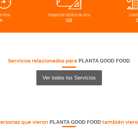
cnica de obra
Constructora
Superficie
Z
DLP
25.
PLANTA GOOD FOOD
Servicios relacionados para
Ver todos los Servicios
PLANTA GOOD FOOD
ersonas que vieron
también vier