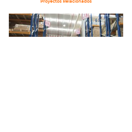
Proyectos Relacionados
Kaufmann Lampa
BP