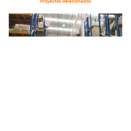
Proyectos Relacionados
Kaufmann Lampa
BP