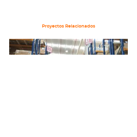
Proyectos Relacionados
Kaufmann Lampa
BP