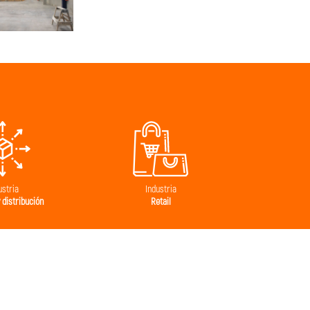
ustria
Industria
 distribución
Retail