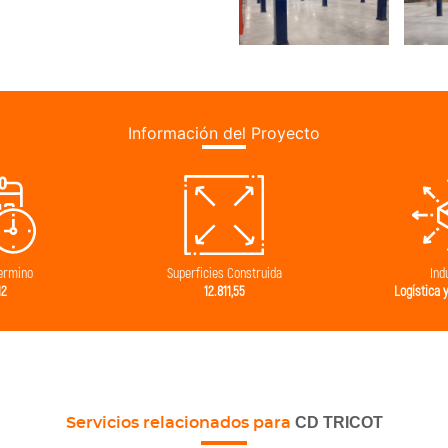
Información del Proyecto
ermino
Superficies Construida
Ind
12
12.811,55
Logística y
CD TRICOT
Servicios relacionados para