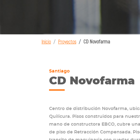
Inicio
Proyectos
CD Novofarma
Santiago
CD Novofarma
Centro de distribución Novofarma, ubi
Quilicura. Pisos construidos para nuest
mano de constructora EBCO, cubre una 
de piso de Retracción Compensada. Piso
transito de maquinaria con ruedas duras