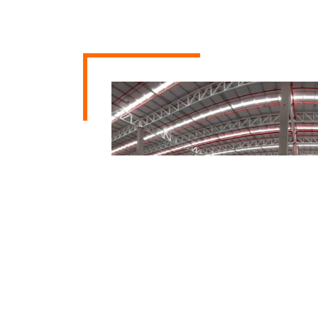
CD MercadoLibre
Quilicura