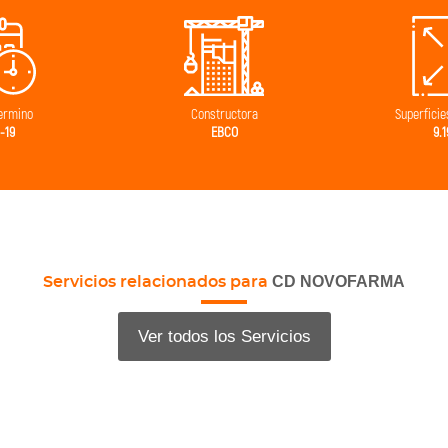
uctora
Superficies Construida
Ind
CO
9.194,86
Logística y
CD NOVOFARMA
Servicios relacionados para
Ver todos los Servicios