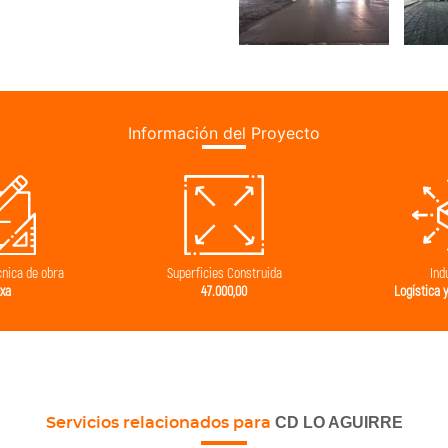
Información del Proyecto
 Construida
Industria
Ind
0,00
Logística y distribución
Re
CD LO AGUIRRE
Servicios relacionados para