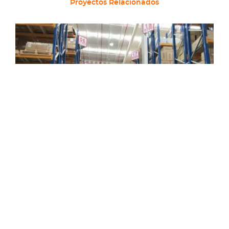
Proyectos Relacionados
Kaufmann Lampa
BP